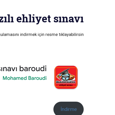
Ski
t
ılı ehliyet sınavı
conten
ygulamasını indirmek için resme tıklayabilirsin.
İndirme